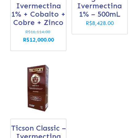
Ivermectina
Ivermectina
1% + Cobalto +
1% – 500mL
Cobre + Zinco
R$
8,428.00
O
R$
16,114.00
preço
O
R$
12,000.00
original
preço
era:
atual
R$16,114.00.
é:
R$12,000.00.
Ticson Classic –
Ivermectina