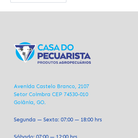
era:
atual
R$26,594.00.
é:
R$23,320.00.
Avenida Castelo Branco, 2107
Setor Coimbra CEP 74530-010
Goiânia, GO.
Segunda — Sexta: 07:00 — 18:00 hrs
Sábado: 07:00 — 12:00 hrs