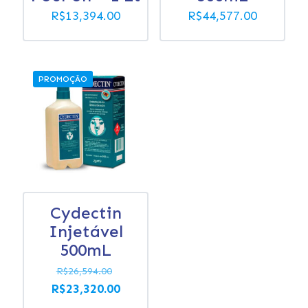
R$
13,394.00
R$
44,577.00
PROMOÇÃO
Cydectin
Injetável
500mL
O
R$
26,594.00
preço
O
R$
23,320.00
original
preço