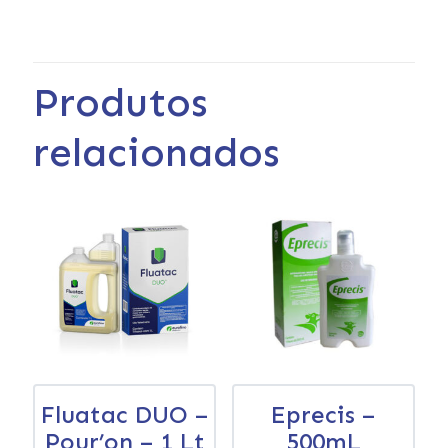
Produtos
relacionados
Fluatac DUO –
Eprecis –
Pour’on – 1 Lt
500mL