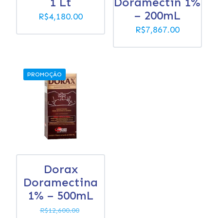
1 Lt
Doramectin 1%
– 200mL
R$
4,180.00
R$
7,867.00
PROMOÇÃO
Dorax
Doramectina
1% – 500mL
O
R$
12,600.00