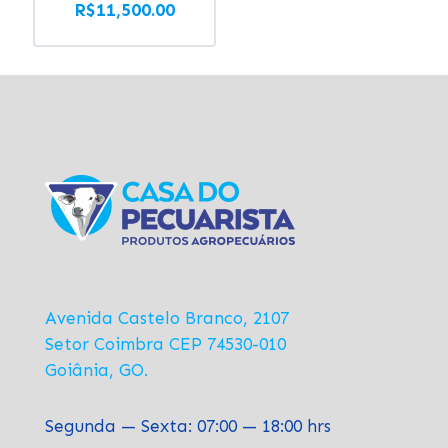
preço
O
R$
11,500.00
original
preço
era:
atual
R$12,600.00.
é:
R$11,500.00.
Avenida Castelo Branco, 2107
Setor Coimbra CEP 74530-010
Goiânia, GO.
Segunda — Sexta: 07:00 — 18:00 hrs