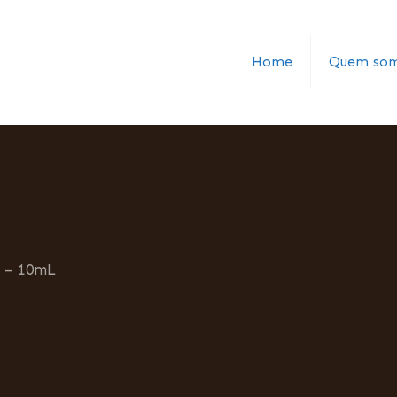
Home
Quem so
M – 10mL