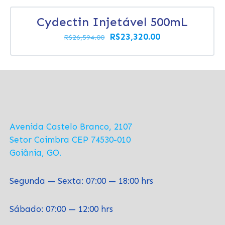
Cydectin Injetável 500mL
O
O
R$
23,320.00
R$
26,594.00
preço
preço
original
atual
era:
é:
R$26,594.00.
R$23,320.00.
Avenida Castelo Branco, 2107
Setor Coimbra CEP 74530-010
Goiânia, GO.
Segunda — Sexta: 07:00 — 18:00 hrs
Sábado: 07:00 — 12:00 hrs