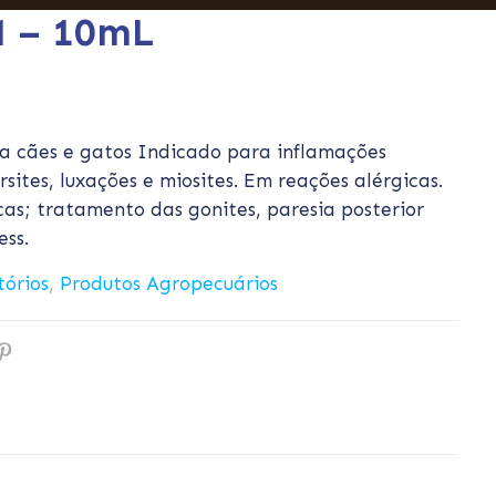
M – 10mL
a cães e gatos Indicado para inflamações
ursites, luxações e miosites. Em reações alérgicas.
s; tratamento das gonites, paresia posterior
ess.
tórios
,
Produtos Agropecuários